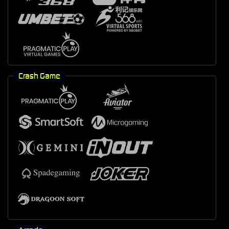
Crash Game