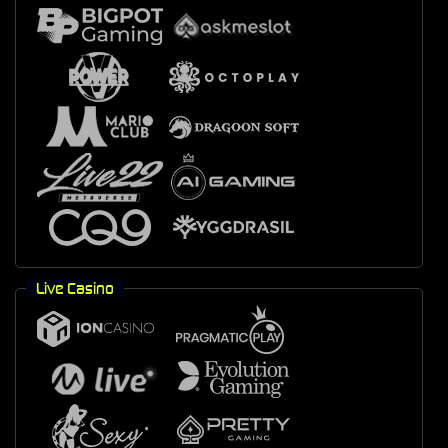
Live Casino