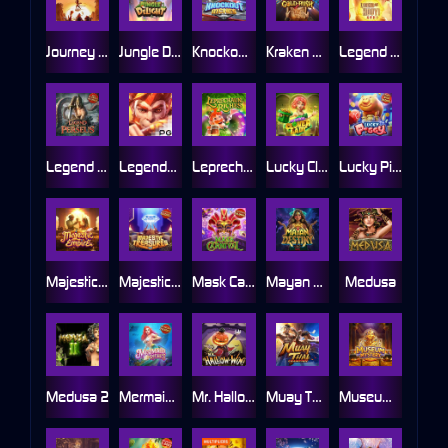
Journey to the Wealth
Jungle Delight
Knockout Riches
Kraken Gold Rush
Legend of Hou Yi
Legend of Perseus
Legendary Monkey King
Leprechaun Riches
Lucky Clover Riches
Lucky Piggy
Majestic Empire
Majestic Treasures
Mask Carnival
Mayan Destiny
Medusa
Medusa 2
Mermaid Riches
Mr. Hallow-Win
Muay Thai Champion
Museum Wonders