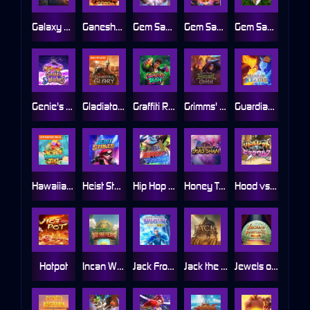
Galaxy Miner
Ganesha Gold
Gem Saviour
Gem Saviour Conquest
Gem Saviour Sword
Genie's 3 Wishes
Gladiator's Glory
Graffiti Rush
Grimms' Bounty: Hansel & Gretel
Guardians of Ice and Fire
Hawaiian Tiki
Heist Stakes
Hip Hop Panda
Honey Trap of Diao Chan
Hood vs Wolf
Hotpot
Incan Wonders
Jack Frost's Winter
Jack the Giant Hunter
Jewels of Prosperity