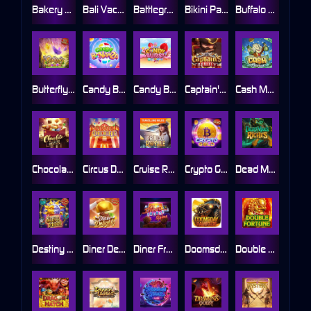
Bakery Bonanza
Bali Vacation
Battleground Royale
Bikini Paradise
Buffalo Win
Butterfly Blossom
Candy Bonanza
Candy Burst
Captain's Bounty
Cash Mania
Chocolate Deluxe
Circus Delight
Cruise Royale
Crypto Gold
Dead Man's Riches
Destiny of Sun and Moon
Diner Delights
Diner Frenzy Spins
Doomsday Rampage
Double Fortune