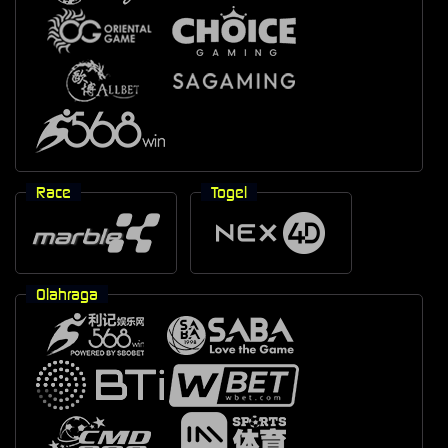
Race
Togel
Olahraga