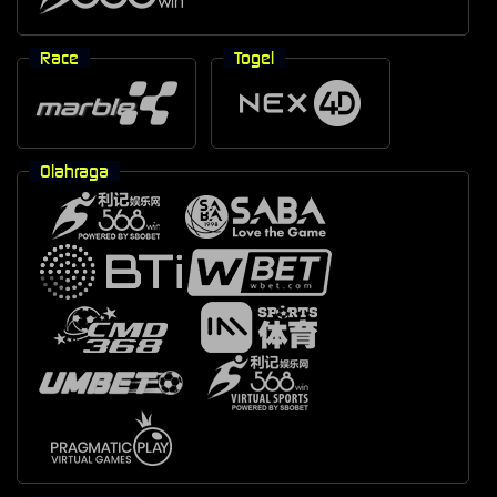
Race
Togel
Olahraga