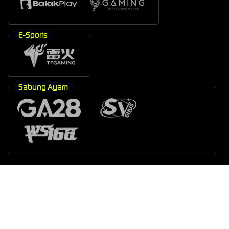
E-Sports
Sabung Ayam