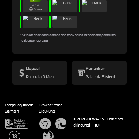
* Selama bank maintenance dan bank offline deposit dan penarikan
tidak dapat diproses
Deposit
Penarikan
Rata-rata 3 Menit
Rata-rata 5 Menit
Tanggung Jawab
Browser Yang
Bermain
Didukung
©2026 DEWA222. Hak cipta
dilindungi | 18+