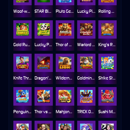
Woof-woof Paradise
STAR Bingo
Pluto Gems
Lucky Piggy
Rolling Panda
Gold Rush Party
Lucky Panda
Thor of Mars
Warlord Lu Bu
King's Return
Knife Throwing Show
Dragon's Expedition
Wilderness Lion
Goldmine Blast
Strike Storm
Penguin Smash
Thor vs Loki
Mahjong Gold 3
TRICK OR TREAT
Sushi Match