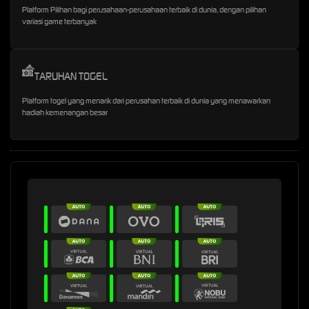
Platform Pilihan bagi perusahaan-perusahaan terbaik di dunia, dengan pilihan
variasi game terbanyak
TARUHAN TOGEL
Platform togel yang menarik dari perusahan terbaik di dunia yang menawarkan
hadiah kemenangan besar