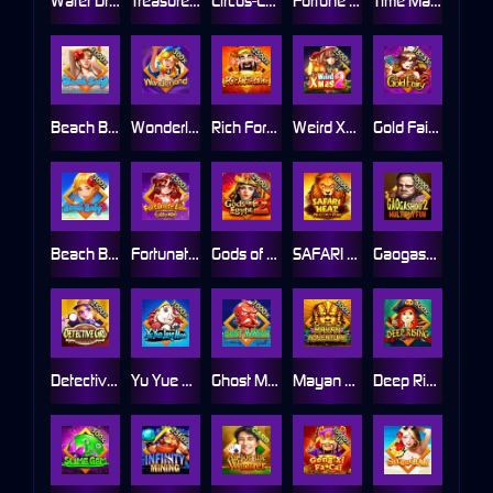
Water Dragon
Treasure Hunters
Circus-Lucky Mix
Fortune Cat
Time Machine
Beach Baby
Wonderland
Rich Fortune
Weird Xmas2
Gold Fairy 2
Beach Baby2
Fortunate Lion-Lucky Mix
Gods of Egypt2
SAFARI HEAT-MULTIPLY FUN
Gaogashou2 MULTIPLY FUN
Detective Girl
Yu Yue Long Men
Ghost Mansion
Mayan Adventure
Deep Rising