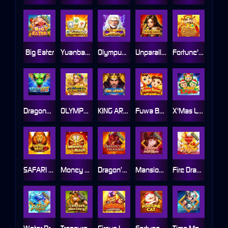
Big Eater
Yuanbao Mahjong
Olympus - Zeus
Unparalleled Phoenix Dynasty
Fortune's Treasure
Dragon777
OLYMPUS DEMETER
KING ARTHUR
Fuwa Baoxi
X'Mas LABUBU
SAFARI HEAT 2-MULTIPLY FUN
Money Rush
Dragon’s Treasures
Mansion Battle Royale
Fire Dragon