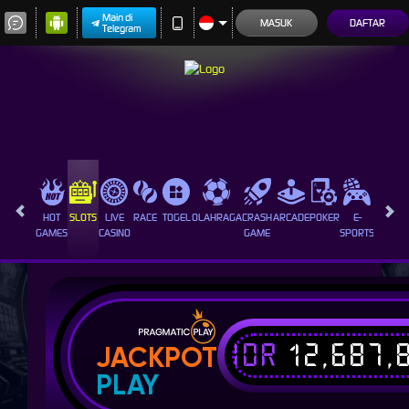
Main di
MASUK
DAFTAR
Telegram
HOT
SLOTS
LIVE
RACE
TOGEL
OLAHRAGA
CRASH
ARCADE
POKER
E-
SABUN
GAMES
CASINO
GAME
SPORTS
AYAM
IDR
12,687,
JACKPOT
PLAY