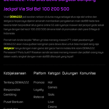
Jackpot Via Slot Bet 100 200 500
Viral!
DEWA222
jadi sorotan netizen di dunia maya sebagai situs raja slot online dan
slotgacor terpercaya dijamin amanah memberikan pengalaman main slot88 tiada tara
karena telah berpredikat situs game online GG asli nyampe maxwin slot jackpot gede sekali
hanya dengan bet kecil 100 200 500 dimana telah di promosikan oleh para 9 Naga di
Indonesia.
Pernah kah Anda berpikir "When yh bisa menang maxwin?"?, inilah jawabannya!
DEWA222 akan mewujudkan keinginan para dewa dewi untuk bisa menjadi sang raja
slotgacor
hanya dengan main game slot gacor hari ini melalui link resmi DEWA222.
Penasaran? Perlu bukti? Rasakan sendiri sensasi menang maxwin dan jadilah orang kaya
dalam waktu singkat dengan main slot88 ditempat yang tepat!
Kebijaksanaan
Platform
Kategori
Dukungan
Komunitas
Tentang DEWA222
Promosi
Hot
Games
Responsible
Loyalty
Gambling
Slots
Referral
Pusat Bantuan
Live
Casino