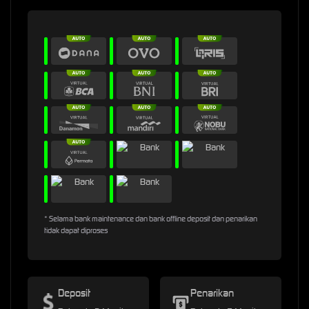
* Selama bank maintenance dan bank offline deposit dan penarikan
tidak dapat diproses
Deposit
Penarikan