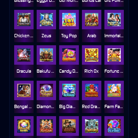
Blessing Temple
Egypt Dynasty
Get Money
Bonus Cat
Ore Power
Chicken Dinner
Zeus
Toy Pop
Arab
Immortal Heroes
Dracula
Bakufu Shogun
Candy Dynasty
Rich Ox
Fortune Twins
Bengal Tiger
Diamond Mogul
Big Diamond
Red Dragon’s Treasure
Farm Family