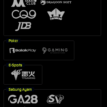
Poker
E-Sports
Sabung Ayam