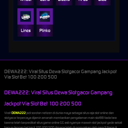
Lines
Plinko
DEWA222: Viral Situs Dewa Slotgacor Gampang Jackpot
Via Slot Bet 100 200 500
DEWA222: Viral Situs Dewa Slotgacor Gampang
Jackpot Via Slot Bet 100 200 500
Viral!
DEWA222
jadi sorotan netizen di dunia maya sebagai situs raja slot online dan
slotgacor terpercaya dijamin amanah memberikan pengalaman main slot88 tiada tara
karena telah berpredikat situs game online GG asli nyampe maxwin slot jackpot gede sekali
hanya dengan bet kecil 100 200 500 dimana telah di promosikan oleh para 9 Naga di