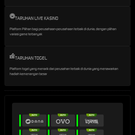
TARUHAN LIVE KASINO
Platform Pilihan bagi perusahaan-perusahaan terbaik di dunia, dengan pilihan
variasi game terbanyak
TARUHAN TOGEL
Platform togel yang menarik dari perusahan terbaik di dunia yang menawarkan
hadiah kemenangan besar