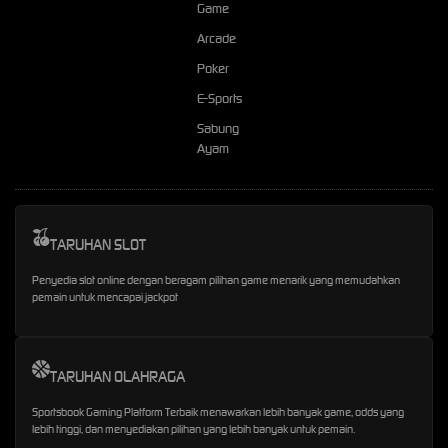
Game
Arcade
Poker
E-Sports
Sabung
Ayam
TARUHAN SLOT
Penyedia slot online dengan beragam pilihan game menarik yang memudahkan
pemain untuk mencapai jackpot
TARUHAN OLAHRAGA
Sportsbook Gaming Platform Terbaik menawarkan lebih banyak game, odds yang
lebih tinggi, dan menyediakan pilihan yang lebih banyak untuk pemain.