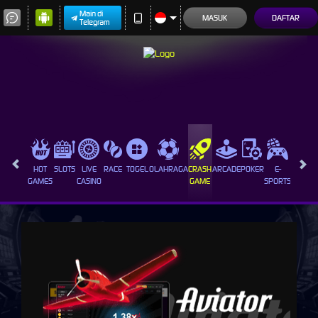
Main di
MASUK
DAFTAR
Telegram
HOT
SLOTS
LIVE
RACE
TOGEL
OLAHRAGA
CRASH
ARCADE
POKER
E-
SABUN
GAMES
CASINO
GAME
SPORTS
AYAM