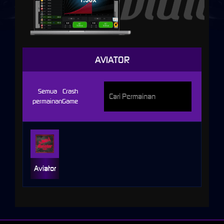
AVIATOR
Semua
Crash
permainan
Game
Aviator