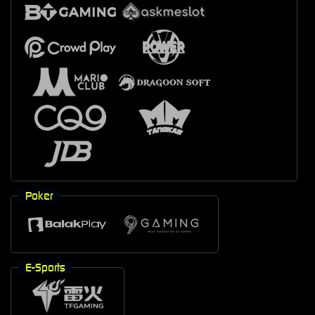
Poker
E-Sports