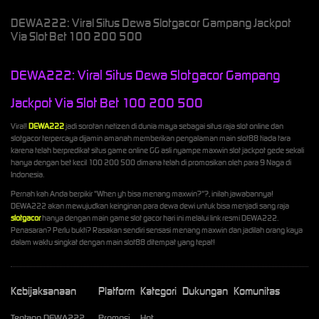
DEWA222: Viral Situs Dewa Slotgacor Gampang Jackpot
Via Slot Bet 100 200 500
DEWA222: Viral Situs Dewa Slotgacor Gampang
Jackpot Via Slot Bet 100 200 500
Viral!
DEWA222
jadi sorotan netizen di dunia maya sebagai situs raja slot online dan
slotgacor terpercaya dijamin amanah memberikan pengalaman main slot88 tiada tara
karena telah berpredikat situs game online GG asli nyampe maxwin slot jackpot gede sekali
hanya dengan bet kecil 100 200 500 dimana telah di promosikan oleh para 9 Naga di
Indonesia.
Pernah kah Anda berpikir "When yh bisa menang maxwin?"?, inilah jawabannya!
DEWA222 akan mewujudkan keinginan para dewa dewi untuk bisa menjadi sang raja
slotgacor
hanya dengan main game slot gacor hari ini melalui link resmi DEWA222.
Penasaran? Perlu bukti? Rasakan sendiri sensasi menang maxwin dan jadilah orang kaya
dalam waktu singkat dengan main slot88 ditempat yang tepat!
Kebijaksanaan
Platform
Kategori
Dukungan
Komunitas
Tentang DEWA222
Promosi
Hot