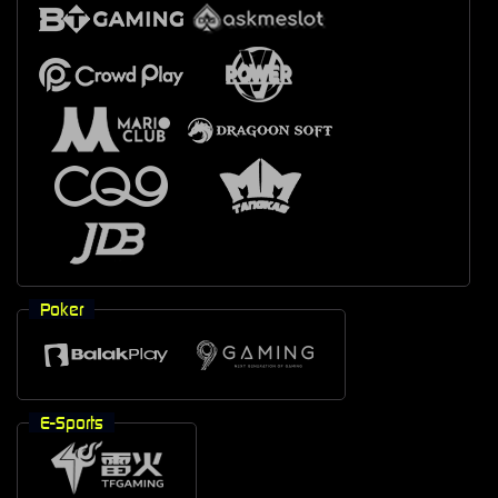
Poker
E-Sports