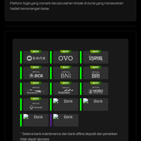
Platform togel yang menarik dari perusahan terbaik di dunia yang menawarkan
hadiah kemenangan besar
* Selama bank maintenance dan bank offline deposit dan penarikan
tidak dapat diproses