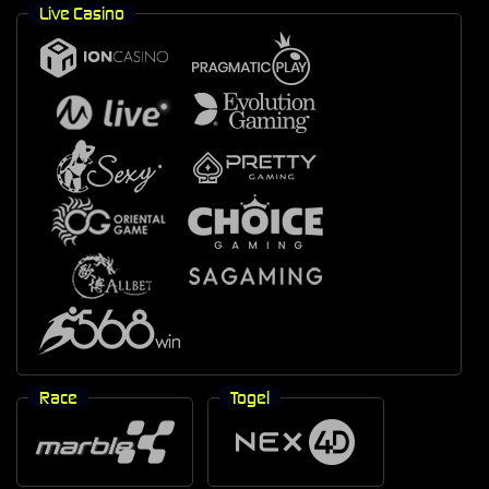
Live Casino
Race
Togel