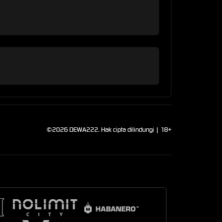
©2026 DEWA222. Hak cipta dilindungi | 18+