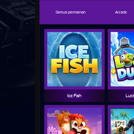
Semua permainan
Arcade
Ice Fish
Luc