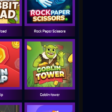
Road
Rock Paper Scissors
ip
Goblin-tower