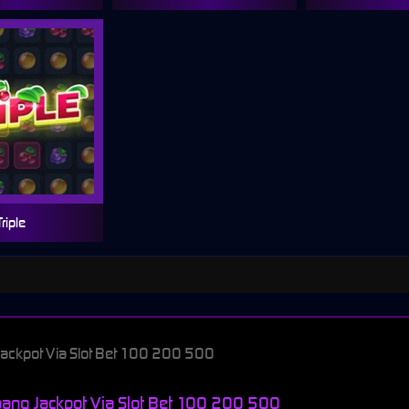
Triple
ackpot Via Slot Bet 100 200 500
ang Jackpot Via Slot Bet 100 200 500