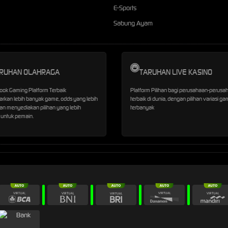
E-Sports
Sabung Ayam
RUHAN OLAHRAGA
TARUHAN LIVE KASINO
ook Gaming Platform Terbaik
Platform Pilihan bagi perusahaan-perusa
kan lebih banyak game, odds yang lebih
terbaik di dunia, dengan pilihan variasi g
 dan menyediakan pilihan yang lebih
terbanyak
untuk pemain.