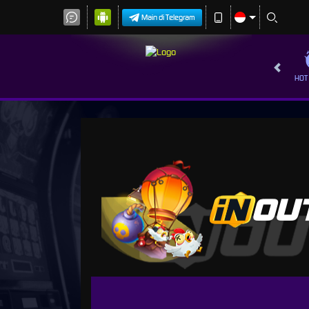
Main di Telegram
HOT